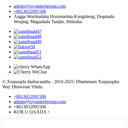
admin@royalsteelgroup.com
+8613652091506
Aagga Warshadaha Horumarinta Kangsheng, Degmada
Wuqing, Magaalada Tianjin, Shiinaha.
© Xuquuqda daabacaadda - 2010-2025: Dhammaan Xuquuqaha
Way Dhawrsan Yihiin.
+8613652091506
admin@royalsteelgroup.com
+8613652091506
KOR U QAADA
↑