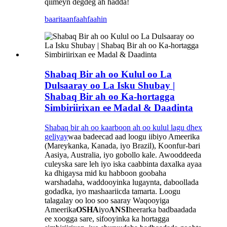
qiimeyn degdeg ah hadda!
baaritaan
faahfaahin
Shabaq Bir ah oo Kulul oo La
Dulsaaray oo La Isku Shubay |
Shabaq Bir ah oo Ka-hortagga
Simbiriirixan ee Madal & Daadinta
Shabaq bir ah oo kaarboon ah oo kulul lagu dhex
geliyay
waa badeecad aad loogu iibiyo Ameerika
(Mareykanka, Kanada, iyo Brazil), Koonfur-bari
Aasiya, Australia, iyo gobollo kale. Awooddeeda
culeyska sare leh iyo iska caabbinta daxalka ayaa
ka dhigaysa mid ku habboon goobaha
warshadaha, waddooyinka lugaynta, daboollada
godadka, iyo mashaariicda tamarta. Loogu
talagalay oo loo soo saaray Waqooyiga
Ameerika
OSHA
iyo
ANSI
heerarka badbaadada
ee xoogga sare, sifooyinka ka hortagga