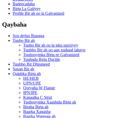
Badeecadaha
Birta La Galiyey
Profile Bir ah oo la Galvanized
Qaybaha
Soo dejiso Buugga
Tuubo Bir ah
Tuubo Bir ah oo la isku qurxiyey
Tuubbo Bir ah oo aan xuduud lahayn
Tuubooyinka Birta ee Galvanized
Tuubada Birta Ductile
Tuubbo Bir Dhismeed
Saxan Bir ah
Qalabka Birta ah
HE/HEB
UPN/UPE
Qoryaha W Flange
IPN/IPE
Kanaalka C Strut
Tuubooyinka Xaashida Birta ah
Biraha Birta ah
Baarka Xagasha
Baarka Wareega ah