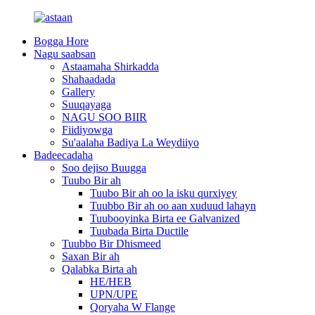
Bogga Hore
Nagu saabsan
Astaamaha Shirkadda
Shahaadada
Gallery
Suuqayaga
NAGU SOO BIIR
Fiidiyowga
Su'aalaha Badiya La Weydiiyo
Badeecadaha
Soo dejiso Buugga
Tuubo Bir ah
Tuubo Bir ah oo la isku qurxiyey
Tuubbo Bir ah oo aan xuduud lahayn
Tuubooyinka Birta ee Galvanized
Tuubada Birta Ductile
Tuubbo Bir Dhismeed
Saxan Bir ah
Qalabka Birta ah
HE/HEB
UPN/UPE
Qoryaha W Flange