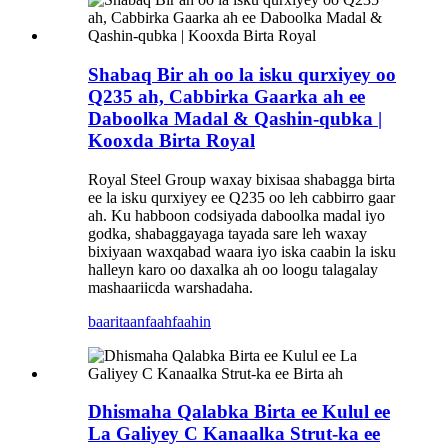
Shabaq Bir ah oo la isku qurxiyey oo
Q235 ah, Cabbirka Gaarka ah ee
Daboolka Madal & Qashin-qubka |
Kooxda Birta Royal
Royal Steel Group waxay bixisaa shabagga birta
ee la isku qurxiyey ee Q235 oo leh cabbirro gaar
ah. Ku habboon codsiyada daboolka madal iyo
godka, shabaggayaga tayada sare leh waxay
bixiyaan waxqabad waara iyo iska caabin la isku
halleyn karo oo daxalka ah oo loogu talagalay
mashaariicda warshadaha.
baaritaan
faahfaahin
Dhismaha Qalabka Birta ee Kulul ee
La Galiyey C Kanaalka Strut-ka ee