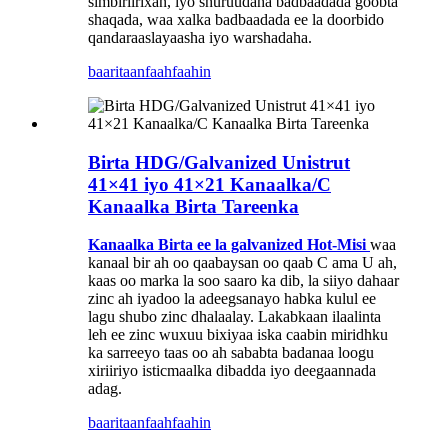
simbiriirixan, iyo shuruudaha badbaadada goobta
shaqada, waa xalka badbaadada ee la doorbido
qandaraaslayaasha iyo warshadaha.
baaritaan
faahfaahin
Birta HDG/Galvanized Unistrut
41×41 iyo 41×21 Kanaalka/C
Kanaalka Birta Tareenka
Kanaalka Birta ee la galvanized Hot-Misi
waa
kanaal bir ah oo qaabaysan oo qaab C ama U ah,
kaas oo marka la soo saaro ka dib, la siiyo dahaar
zinc ah iyadoo la adeegsanayo habka kulul ee
lagu shubo zinc dhalaalay. Lakabkaan ilaalinta
leh ee zinc wuxuu bixiyaa iska caabin miridhku
ka sarreeyo taas oo ah sababta badanaa loogu
xiriiriyo isticmaalka dibadda iyo deegaannada
adag.
baaritaan
faahfaahin