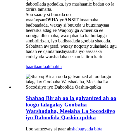
daboollada godadka, iyo mashaariic badan oo la
xiriira tamarta.
Soo saaray si buuxda oo
waafaqsan
OSHA
iyo
ANSI
Tilmaamaha
badbaadada, waxay si buuxda u buuxinaysaa
heerarka adag ee Waqooyiga Ameerika ee
xoogga dhismaha, waxqabadka ka hortagga
simbiriirixan, iyo badbaadada goobta shaqada.
Sababtan awgeed, waxay noqotay xulashada ugu
badan ee qandaraaslayaasha iyo aasaaska
codsiyada warshadaha ee aan la tirin karin.
baaritaan
faahfaahin
Shabaq Bir ah oo la galvanized ah oo
loogu talagalay Goobaha
Warshadaha, Meelaha La Socodsiiyo
iyo Daboolida Qashin-qubka
Loo sameeyay si gaar ah
shabagyada birta