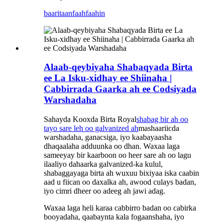
baaritaan
faahfaahin
Alaab-qeybiyaha Shabaqyada Birta
ee La Isku-xidhay ee Shiinaha |
Cabbirrada Gaarka ah ee Codsiyada
Warshadaha
Sahayda Kooxda Birta Royal
shabag bir ah oo
tayo sare leh oo galvanized ah
mashaariicda
warshadaha, ganacsiga, iyo kaabayaasha
dhaqaalaha adduunka oo dhan. Waxaa laga
sameeyay bir kaarboon oo heer sare ah oo lagu
ilaaliyo dahaarka galvanized-ka kulul,
shabaggayaga birta ah wuxuu bixiyaa iska caabin
aad u fiican oo daxalka ah, awood culays badan,
iyo cimri dheer oo adeeg ah jawi adag.
Waxaa laga heli karaa cabbirro badan oo cabirka
booyadaha, qaabaynta kala fogaanshaha, iyo