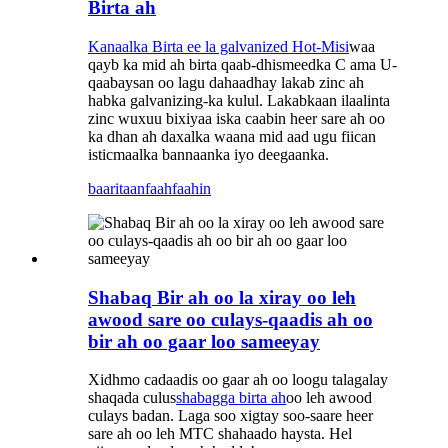
Birta ah
Kanaalka Birta ee la galvanized Hot-Misi
waa
qayb ka mid ah birta qaab-dhismeedka C ama U-
qaabaysan oo lagu dahaadhay lakab zinc ah
habka galvanizing-ka kulul. Lakabkaan ilaalinta
zinc wuxuu bixiyaa iska caabin heer sare ah oo
ka dhan ah daxalka waana mid aad ugu fiican
isticmaalka bannaanka iyo deegaanka.
baaritaan
faahfaahin
Shabaq Bir ah oo la xiray oo leh
awood sare oo culays-qaadis ah oo
bir ah oo gaar loo sameeyay
Xidhmo cadaadis oo gaar ah oo loogu talagalay
shaqada culus
shabagga birta ah
oo leh awood
culays badan. Laga soo xigtay soo-saare heer
sare ah oo leh MTC shahaado haysta. Hel