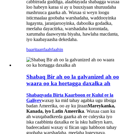
cabbirrada guddiga, alaabtayada shabagga waxaa
loo habeyn karaa si ay u buuxiyaan shuruudaha
mashruuca gaarka ah. Waxaa si weyn loogu
isticmaalaa goobaha warshadaha, waddooyinka
lugaynta, jaranjarooyinka, daboolka godadka,
meelaha dayactirka, warshadaha korontada,
xarumaha daaweynta biyaha, hawlaha macdanta,
iyo kaabayaasha dekedaha.
baaritaan
faahfaahin
Shabaq Bir ah oo la galvanized ah oo
waara oo ka hortagga daxalka ah
Shabaqyada Birta Kaarboon ee Kulul ee la
Galiyey
waxay ka mid tahay agabka ugu iibsiga
badan Ameerika, oo ay ku jiraan
Mareykanka,
Kanada, iyo Latin Ameerika
. Waxaa caan ku
ah waxqabadkeeda gaarka ah ee culeyska iyo
iska caabbinta daxalka ee la isku halleyn karo,
badeecadani waxay si fiican ugu habboon tahay
goobaha warshadaha, meelaha lugeynaya,