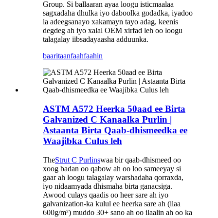
Group. Si ballaaran ayaa loogu isticmaalaa
sagxadaha dhulka iyo daboolka godadka, iyadoo
la adeegsanayo xakamayn tayo adag, keenis
degdeg ah iyo xalal OEM xirfad leh oo loogu
talagalay iibsadayaasha adduunka.
baaritaan
faahfaahin
ASTM A572 Heerka 50aad ee Birta
Galvanized C Kanaalka Purlin |
Astaanta Birta Qaab-dhismeedka ee
Waajibka Culus leh
The
Strut C Purlins
waa bir qaab-dhismeed oo
xoog badan oo qabow ah oo loo sameeyay si
gaar ah loogu talagalay warshadaha qorraxda,
iyo nidaamyada dhismaha birta ganacsiga.
Awood culays qaadis oo heer sare ah iyo
galvanization-ka kulul ee heerka sare ah (ilaa
600g/m²) muddo 30+ sano ah oo ilaalin ah oo ka