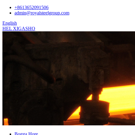
+8613652091506
admin@royalsteelgroup.com
English
HEL XIGASHO
Bogga Hore