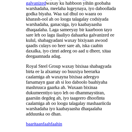
galvanized
waxay ku habboon yihiin goobaha
warshadaha, meelaha lugeynaya, iyo daboollada
godka biyaha. Waa xal dhul oo waara oo
kharash-ool ah oo loogu talagalay codsiyada
warshadaha, ganacsiga, iyo kaabayaasha
dhaqaalaha. Laga sameeyay bir kaarboon tayo
sare leh oo lagu ilaaliyo dahaarka galvanized ee
kulul, shabagyadani waxay bixiyaan awood
qaadis culays oo heer sare ah, iska caabin
daxalka, iyo cimri adeeg oo aad u dheer, xitaa
deegaannada adag.
Royal Steel Group waxay bixisaa shabagyada
birta ee la alxamay oo buuxiya heerarka
caalamiga ah waxayna bixisaa adeegyo
farsamayn gaar ah si loo daboolo baahiyaha
mashruuca gaarka ah. Waxaan bixinaa
dukumeentiyo tayo leh oo dhammaystiran,
gaarsiin degdeg ah, iyo taageero dhoofinta
caalamiga ah oo loogu talagalay mashaariicda
warshadaha iyo kaabayaasha dhaqaalaha
adduunka oo dhan.
baaritaan
faahfaahin