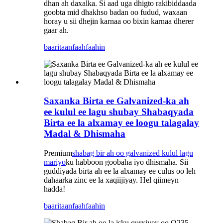
dhan ah daxalka. Si aad uga dhigto rakibiddaada
goobta mid dhakhso badan oo fudud, waxaan
horay u sii dhejin karnaa oo bixin karnaa dherer
gaar ah.
baaritaan
faahfaahin
Saxanka Birta ee Galvanized-ka ah
ee kulul ee lagu shubay Shabaqyada
Birta ee la alxamay ee loogu talagalay
Madal & Dhismaha
Premium
shabag bir ah oo galvanized kulul lagu
mariyo
ku habboon goobaha iyo dhismaha. Sii
guddiyada birta ah ee la alxamay ee culus oo leh
dahaarka zinc ee la xaqiijiyay. Hel qiimeyn
hadda!
baaritaan
faahfaahin