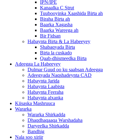
IPN/IPE
Kanaalka C Strut
Tuubooyinka Xaashida Birta ah
Biraha Birta ah
Baarka Xagasha
Baarka Wareega ah
Bir Fidsan
Habaynta Birta & La Habeeyey
Shabaqyada Birta
Birta la cuskado
Qaab-dhismeedka Birta
Adeegga La Habeeyey
Dulmar Guud oo ku saabsan Adeegga
Adeegyada Naqshadeynta CAD
Habaynta Jarida
Habaynta Laabista
Habaynta Feeraha
Habaynta alxanka
Kiisaska Mashruuca
Wararka
Wararka Shirkadda
Dhaqdhaqaaqa Warshadaha
Daryeelka Shirkadda
Bandhig
Nala soo xiriir