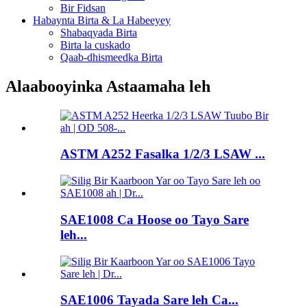
Bir Fidsan
Habaynta Birta & La Habeeyey
Shabaqyada Birta
Birta la cuskado
Qaab-dhismeedka Birta
Alaabooyinka Astaamaha leh
ASTM A252 Fasalka 1/2/3 LSAW ...
SAE1008 Ca Hoose oo Tayo Sare
leh...
SAE1006 Tayada Sare leh Ca...