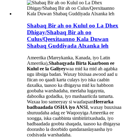
Shabaq Bir ah oo Kulul oo La Dhex
Dhigay/Shabaq Bir ah oo
Culus/Qeexitaanno Kala Duwan
Shabaq Guddiyada Alxanka leh
Ameerika (Mareykanka, Kanada, iyo Latin
Ameerika),
Shabaqyada Birta Kaarboon ee
Kulul ee la Galiyey
waa mid ka mid ah agabka
ugu iibsiga badan. Waxay bixisaa awood aad u
fiican oo qaadi karta culays iyo iska caabin
daxalka, taasoo ka dhigaysa mid ku habboon
goobaha warshadaha, meelaha lugaynta,
daboolka godadka, iyo mashaariicda tamarta.
Waxaa loo sameeyay si waafaqsan
Heerarka
badbaadada OSHA iyo ANSI
, waxay buuxisaa
shuruudaha adag ee Waqooyiga Ameerika ee
xoogga, iska caabbinta simbiriirixashada, iyo
badbaadada goobta shaqada, taasoo ka dhigaysa
doorasho la doorbido qandaraaslayaasha iyo
codsiyada warshadaha.