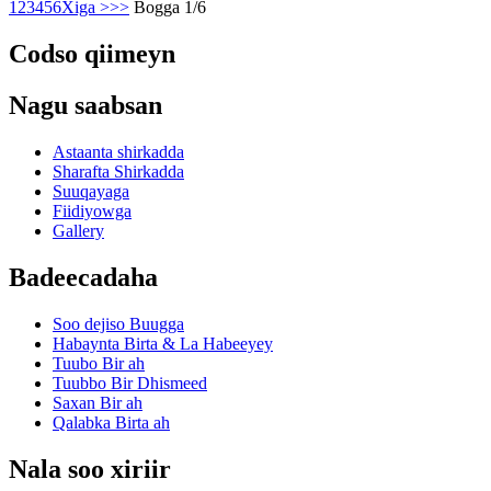
1
2
3
4
5
6
Xiga >
>>
Bogga 1/6
Codso qiimeyn
Nagu saabsan
Astaanta shirkadda
Sharafta Shirkadda
Suuqayaga
Fiidiyowga
Gallery
Badeecadaha
Soo dejiso Buugga
Habaynta Birta & La Habeeyey
Tuubo Bir ah
Tuubbo Bir Dhismeed
Saxan Bir ah
Qalabka Birta ah
Nala soo xiriir